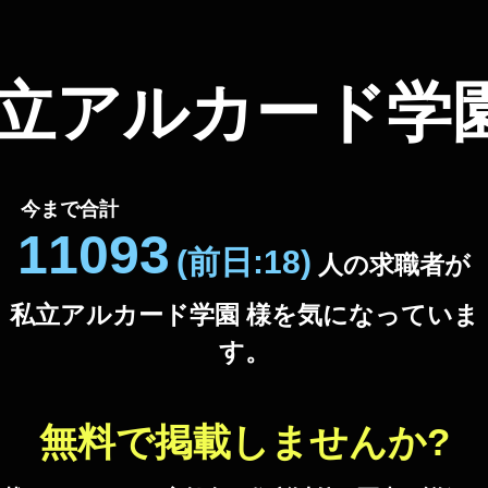
立アルカード学
今まで合計
11093
(前日:18)
人の
求職者が
私立アルカード学園 様を
気になっていま
す。
無料で掲載しませんか?