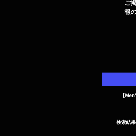
ご
報
【Me
検索結果