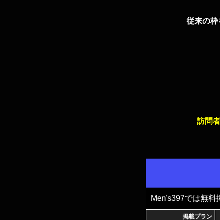
従来の枠
訪問者
Men's397では
掲載プラン