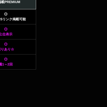
載PREMIUM
◎
NSリンク
掲載可能
◎
上位表示
◎
限りあり☆
◎
週1～2回