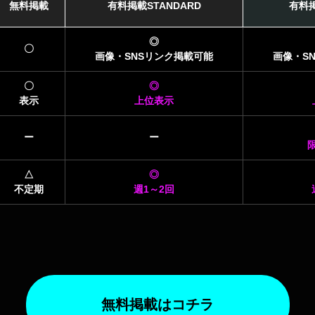
無料掲載
有料掲載STANDARD
有料掲
◎
〇
画像・SNSリンク
掲載可能
画像・S
〇
◎
表示
上位表示
ー
ー
△
◎
不定期
週1～2回
無料掲載はコチラ