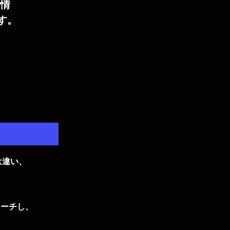
な情
す。
は違い、
ローチし、