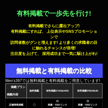
有料掲載で一歩先を行け!
有料掲載でさらに露出アップ!
有料掲載にすれば、 上位表示やSNSプロモーショ
ンで
訪問者数がグンと増えます! より多くの求職者の目
に触れるチャンスが倍増!
注目度を上げて、 採用成功まで一気に駆け上がれ!
無料掲載と有料掲載の比較
Men's397では無料掲載と有料掲載をご用意しています!
掲載プラン
無料掲載
有料掲載STANDARD
有料掲載PREMIUM
掲載内容
◎
◎
店舗情報掲載
〇
画像・SNSリンク
画像・SNSリンク