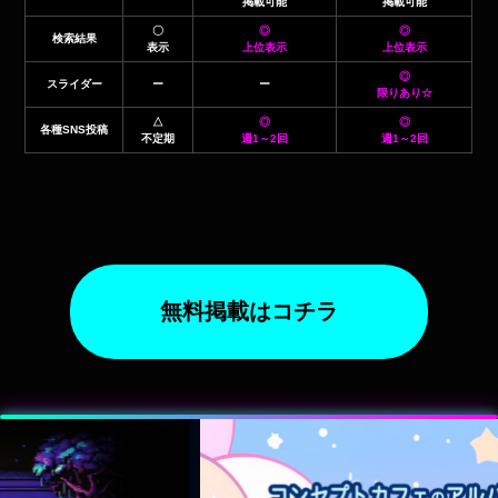
掲載可能
掲載可能
〇
◎
◎
検索結果
表示
上位表示
上位表示
◎
スライダー
ー
ー
限りあり☆
△
◎
◎
各種SNS投稿
不定期
週1～2回
週1～2回
無料掲載はコチラ